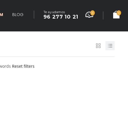
Te ayudamos
0
0
UM
BLOG
96 277 10 21
ywords
Reset filters