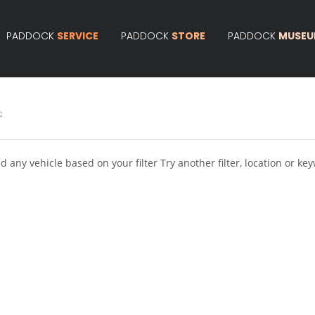
PADDOCK
SERVICE
PADDOCK
STORE
PADDOCK
MUSE
:
d any vehicle based on your filter
Try another filter, location or ke