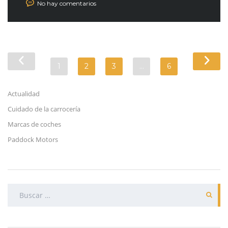
No hay comentarios
1
2
3
…
6
Actualidad
Cuidado de la carrocería
Marcas de coches
Paddock Motors