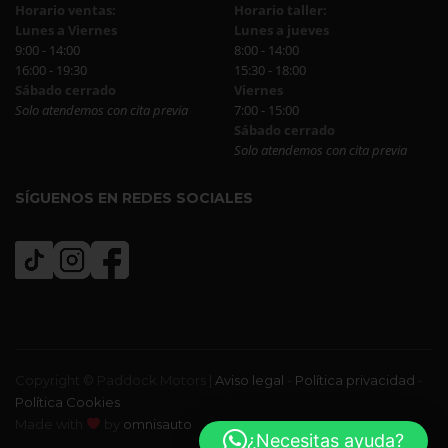
Horario ventas:
Horario taller:
Lunes a Viernes
Lunes a jueves
9:00 - 14:00
8:00 - 14:00
16:00 - 19:30
15:30 - 18:00
Sábado cerrado
Viernes
Solo atendemos con cita previa
7:00 - 15:00
Sábado cerrado
Solo atendemos con cita previa
SÍGUENOS EN REDES SOCIALES
Copyright © Paddock Motors |
Aviso legal
-
Política privacidad
-
Política Cookies
Made with
by
omnisauto
¿Necesitas ayuda?