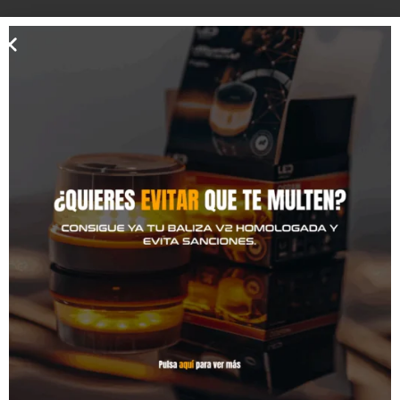
¿Cuál es el estado interior?
Como nuevo
Buen estado
Aceptable
Muy usado
¿Ha sufrido algún accidente el vehículo?
Si
No
No lo se
Datos de contacto
Nombre y apellidos
Tu correo electrónico
Teléfono
Mensaje (opcional)