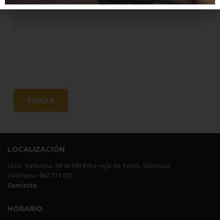
LOCALIZACIÓN
Ctra. València, 94 46190 Riba-roja de Túria, Valencia
Teléfono:
962 771 021
Contacto
HORARIO