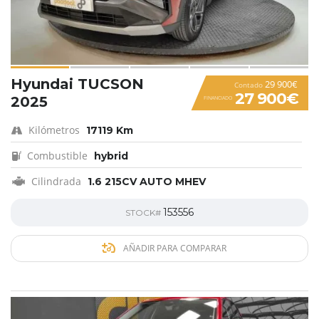
Hyundai TUCSON
29 900€
Contado
27 900€
2025
FINANCIADO
Kilómetros
17119 Km
Combustible
hybrid
Cilindrada
1.6 215CV AUTO MHEV
153556
STOCK#
AÑADIR PARA COMPARAR