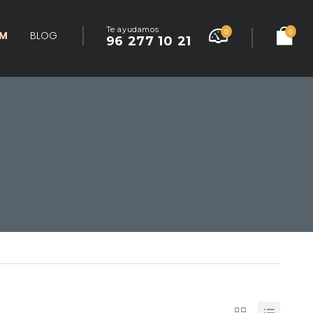
Te ayudamos
0
0
UM
BLOG
96 277 10 21