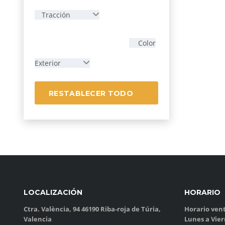
Tracción
Color
Exterior
RESTABLECER TODO
LOCALIZACIÓN
HORARIO
Ctra. València, 94 46190 Riba-roja de Túria,
Horario vent
Valencia
Lunes a Vie