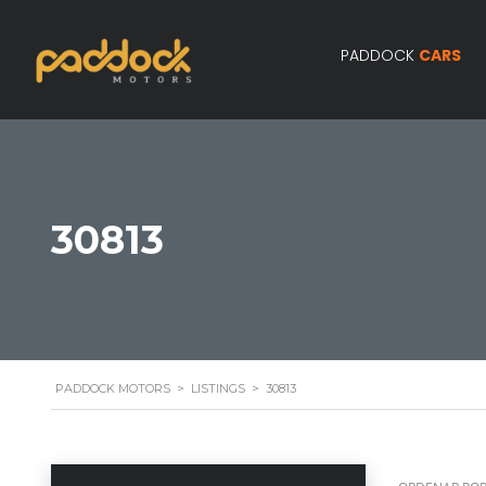
PADDOCK
CARS
30813
PADDOCK MOTORS
>
LISTINGS
>
30813