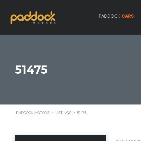
PADDOCK
CARS
51475
PADDOCK MOTORS
>
LISTINGS
>
51475