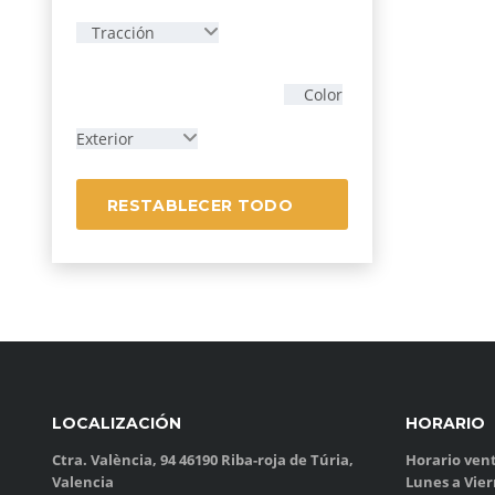
Tracción
Color
Exterior
RESTABLECER TODO
LOCALIZACIÓN
HORARIO
Ctra. València, 94 46190 Riba-roja de Túria,
Horario vent
Valencia
Lunes a Vie