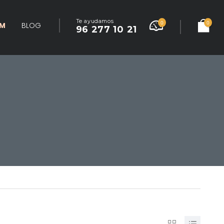
Te ayudamos
0
0
UM
BLOG
96 277 10 21