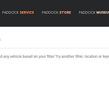
PADDOCK
SERVICE
PADDOCK
STORE
PADDOCK
MUSE
:
d any vehicle based on your filter
Try another filter, location or ke