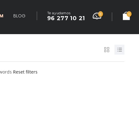
Te ayudamos
0
0
UM
BLOG
96 277 10 21
ywords
Reset filters