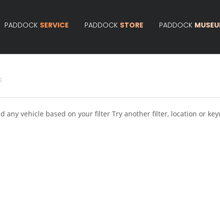
PADDOCK
SERVICE
PADDOCK
STORE
PADDOCK
MUSE
:
d any vehicle based on your filter
Try another filter, location or ke