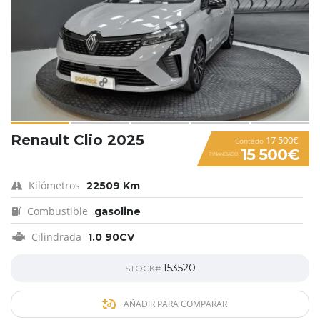
Renault Clio 2025
17 500€
Contado
15 500€
FINANCIADO
Kilómetros
22509 Km
Combustible
gasoline
Cilindrada
1.0 90CV
153520
STOCK#
AÑADIR PARA COMPARAR