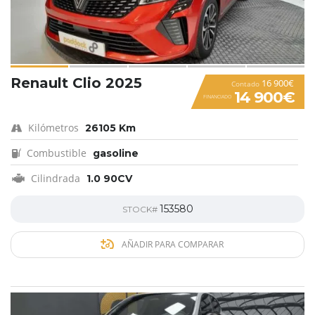
Renault Clio 2025
16 900€
Contado
14 900€
FINANCIADO
Kilómetros
26105 Km
Combustible
gasoline
Cilindrada
1.0 90CV
153580
STOCK#
AÑADIR PARA COMPARAR