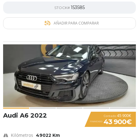
153585
STOCK#
AÑADIR PARA COMPARAR
Audi A6 2022
45 900€
Contado
43 900€
FINANCIADO
Kilómetros
49022 Km