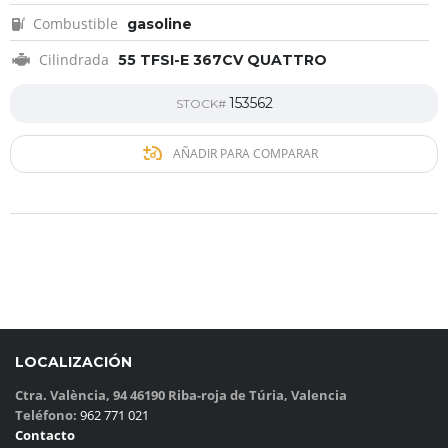
Combustible
gasoline
Cilindrada
55 TFSI-E 367CV QUATTRO
153562
STOCK#
AÑADIR PARA COMPARAR
LOCALIZACIÓN
Ctra. València, 94 46190 Riba-roja de Túria, Valencia
Teléfono:
962 771 021
Contacto