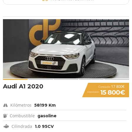
Audi A1 2020
17 800€
Contado
15 800€
FINANCIADO
Kilómetros
58199 Km
Combustible
gasoline
Cilindrada
1.0 95CV