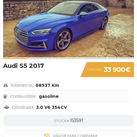
Audi S5 2017
33 900€
CONTADO
Kilómetros
68937 Km
Combustible
gasoline
Cilindrada
3.0 V6 354CV
153591
STOCK#
AÑADIR PARA COMPARAR