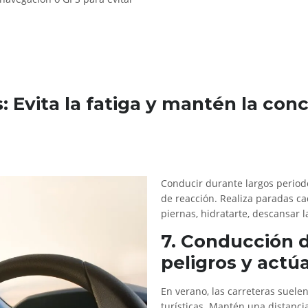
: Evita la fatiga y mantén la con
Conducir durante largos period
de reacción. Realiza paradas c
piernas, hidratarte, descansar l
7. Conducción d
peligros y actú
En verano, las carreteras suele
turísticas. Mantén una distanci