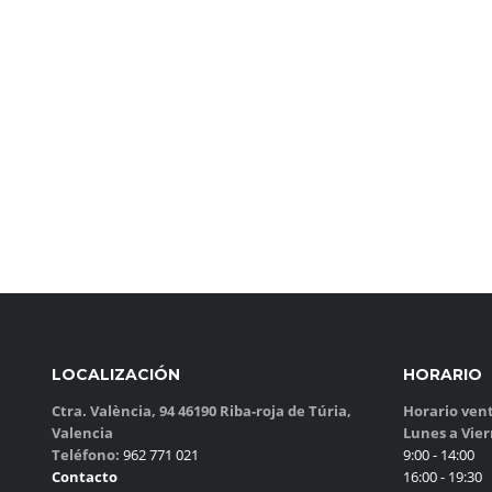
LOCALIZACIÓN
HORARIO
Ctra. València, 94 46190 Riba-roja de Túria,
Horario vent
Valencia
Lunes a Vie
Teléfono:
962 771 021
9:00 - 14:00
Contacto
16:00 - 19:30