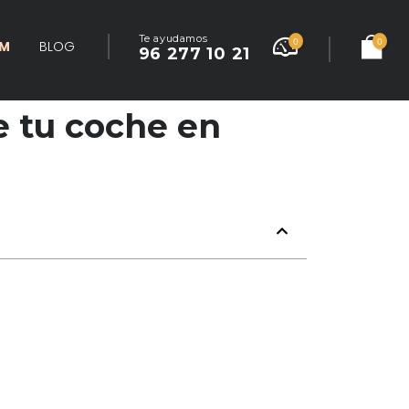
Te ayudamos
0
0
UM
BLOG
96 277 10 21
e tu coche en