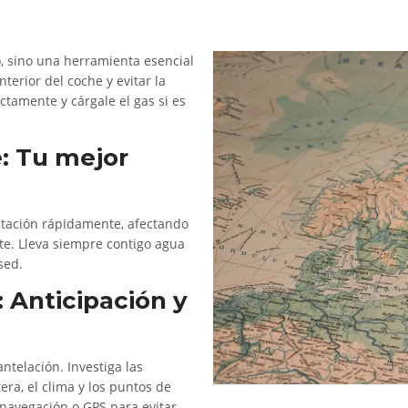
o, sino una herramienta esencial
erior del coche y evitar la
ctamente y cárgale el gas si es
e: Tu mejor
tación rápidamente, afectando
te. Lleva siempre contigo agua
sed.
: Anticipación y
antelación. Investiga las
tera, el clima y los puntos de
e navegación o GPS para evitar