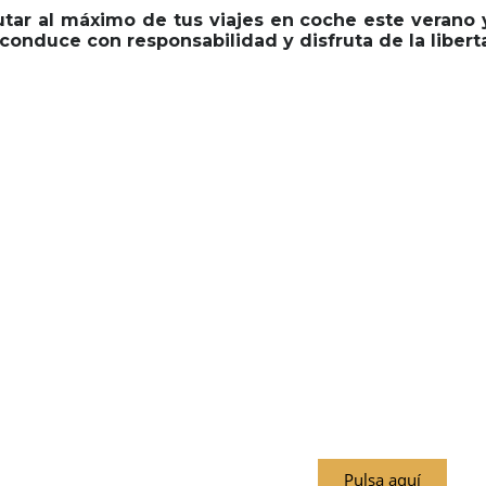
utar al máximo de tus viajes en coche este verano
 conduce con responsabilidad y disfruta de la libert
Si quieres conducir con 
¡¡¡Agenda tu revisión preventiv
Pulsa aquí