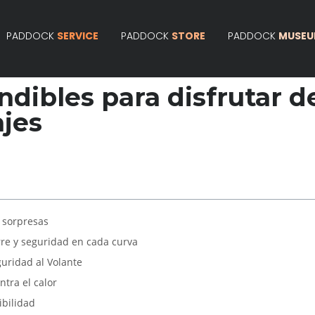
PADDOCK
SERVICE
PADDOCK
STORE
PADDOCK
MUSE
dibles para disfrutar d
ajes
n sorpresas
re y seguridad en cada curva
guridad al Volante
ntra el calor
ibilidad