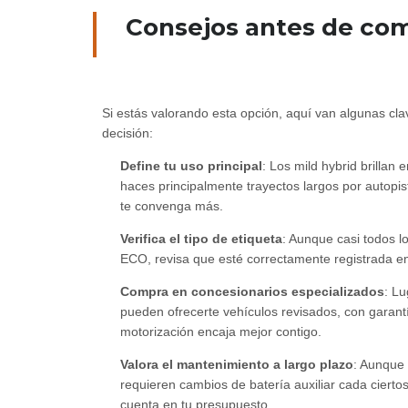
Consejos antes de com
Si estás valorando esta opción, aquí van algunas c
decisión:
Define tu uso principal
: Los mild hybrid brillan 
haces principalmente trayectos largos por autopis
te convenga más.
Verifica el tipo de etiqueta
: Aunque casi todos lo
ECO, revisa que esté correctamente registrada en
Compra en concesionarios especializados
: L
pueden ofrecerte vehículos revisados, con garantí
motorización encaja mejor contigo.
Valora el mantenimiento a largo plazo
: Aunque 
requieren cambios de batería auxiliar cada cierto
cuenta en tu presupuesto.