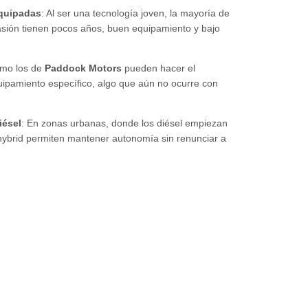
equipadas
: Al ser una tecnología joven, la mayoría de
sión tienen pocos años, buen equipamiento y bajo
como los de
Paddock Motors
pueden hacer el
uipamiento específico, algo que aún no ocurre con
iésel
: En zonas urbanas, donde los diésel empiezan
d hybrid permiten mantener autonomía sin renunciar a