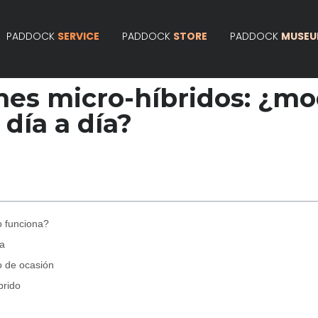
PADDOCK
SERVICE
PADDOCK
STORE
PADDOCK
MUSE
hes micro-híbridos: ¿mo
 día a día?
o funciona?
ía
o de ocasión
brido