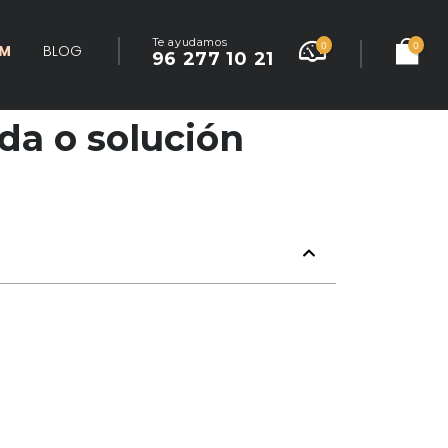
Te ayudamos
0
0
UM
BLOG
96 277 10 21
da o solución