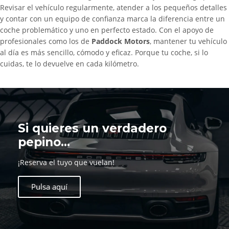
Revisar el vehículo regularmente, atender a los pequeños detalles
y contar con un equipo de confianza marca la diferencia entre un
coche problemático y uno en perfecto estado. Con el apoyo de
profesionales como los de
Paddock Motors
, mantener tu vehículo
al día es más sencillo, cómodo y eficaz. Porque tu coche, si lo
cuidas, te lo devuelve en cada kilómetro.
Si quieres un verdadero
pepino...
¡Reserva el tuyo que vuelan!
Pulsa aquí