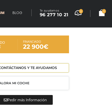
Te ayudamos
0
0
UM
BLOG
96 277 10 21
FINANCIADO
ADO
22 900€
€
ONTÁCTANOS Y TE AYUDAMOS
ALORA MI COCHE
Pedir más Información