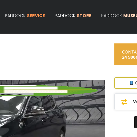
PADDOCK
SERVICE
PADDOCK
STORE
PADDOCK
MUSE
CONT
24 900
C
V