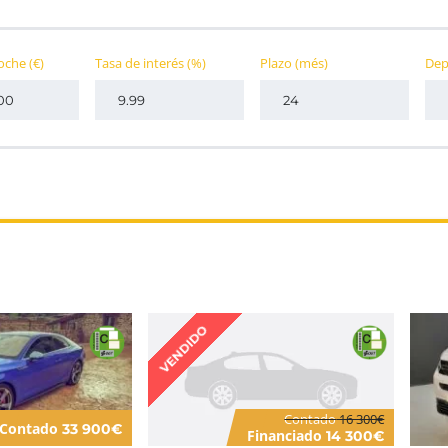
coche
(€)
Tasa de interés
(%)
Plazo
(més)
Dep
VENDIDO
Contado
16 300€
Contado
33 900€
Financiado
14 300€