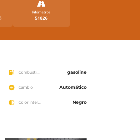
Kilómetros
)
51826
Combustible
gasoline
Cambio
Automático
Color interior
Negro