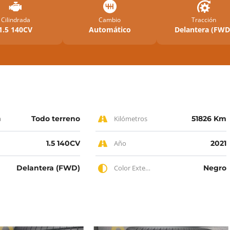
Cilindrada
Cambio
Tracción
1.5 140CV
Automático
Delantera (FWD
a
Todo terreno
Kilómetros
51826 Km
1.5 140CV
Año
2021
Delantera (FWD)
Color Exterior
Negro