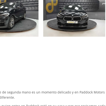
he de segunda mano es un momento delicado y en Paddock Motors 
iferente.
quien entre en Paddock esté en su casa y por eso revisamos cada