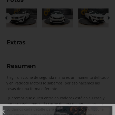
Extras
Resumen
Elegir un coche de segunda mano es un momento delicado
y en Paddock Motors lo sabemos, por eso hacemos las
cosas de una forma diferente.
Queremos que quien entre en Paddock esté en su casa y
por eso revisamos cada coche de una manera especial y
cuidamos cada detalle para que quien compra un coche
con nosotros, nunca se lleve una desilusión, te voy a