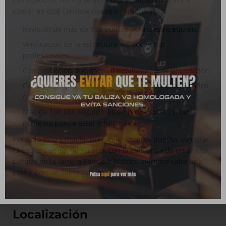
contar en qué consiste nuestro compromiso:
Revisión de más de 100 puntos por
nuestro equipo.
Verificación de la estructura del coche por
profesionales.
Comprobación documental detallada y a tu disposición.
Garantía propia, con una empresa con
más de 50 años
en el sector.
Más de 100.000 seguidores en
redes sociales
, tanta
gente no puede estar equivocada.
Por todo esto y mucho más, con nosotros puedes comprar
tu coche de segunda mano, con la confianza de un amigo,
porque en la familia Paddock Motors, siempre cabe uno
más y porque como sabes...
Localización