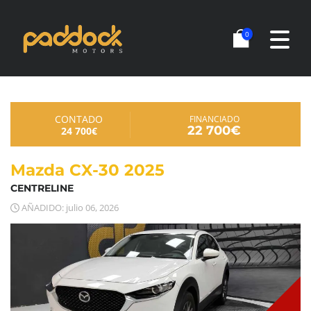
0
CONTADO
FINANCIADO
22 700€
24 700€
Mazda CX-30 2025
CENTRELINE
AÑADIDO: julio 06, 2026