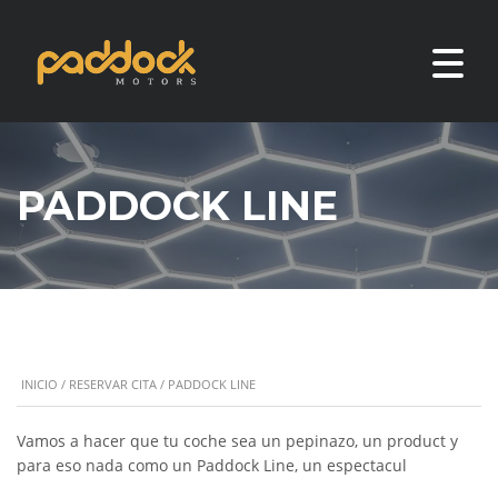
PADDOCK LINE
INICIO
/
RESERVAR CITA
/ PADDOCK LINE
Vamos a hacer que tu coche sea un pepinazo, un product y
para eso nada como un Paddock Line, un espectacul