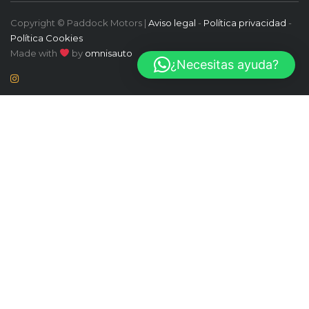
Copyright © Paddock Motors |
Aviso legal
-
Política privacidad
-
Política Cookies
Made with
by
omnisauto
¿Necesitas ayuda?