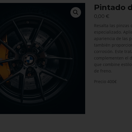
Pintado d
0,00
€
Resalta las pinzas 
especializado. Apl
apariencia de las 
también proporcion
corrosión. Este tr
complementen el dis
que combine estilo 
de freno.
Precio 400€