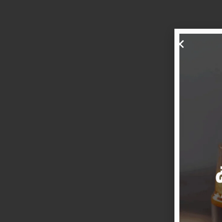
VALORAC
Opi
Todavía no 