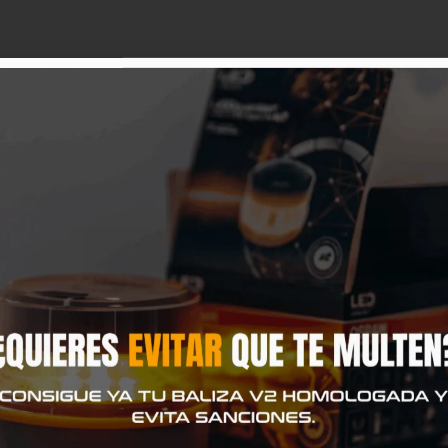
Categorías:
Paddock L
IONES (0)
niones
hay comentarios.