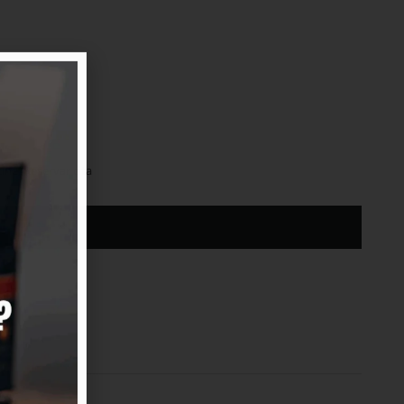
ine
,
Reservar cita