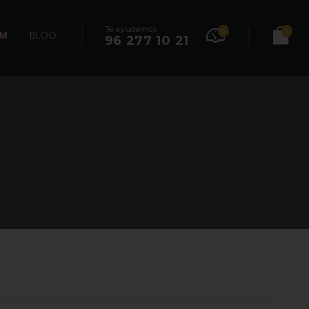
Te ayudamos
0
0
UM
BLOG
96 277 10 21