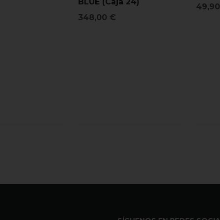
BLUE (Caja 24)
49,9
348,00
€