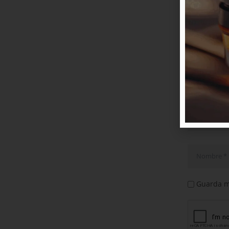
SÉ EL PR
Tu direcció
Guarda mi