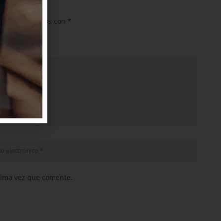
RDQUO;
 están marcados con
*
xima vez que comente.