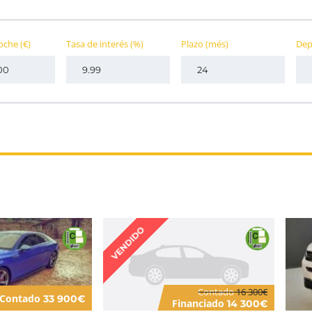
coche
(€)
Tasa de interés
(%)
Plazo
(més)
Dep
VENDIDO
Contado
16 300€
Contado
33 900€
Financiado
14 300€