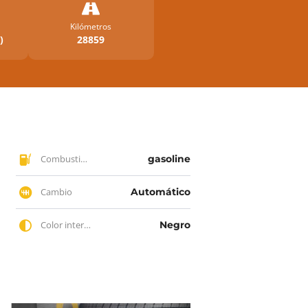
Kilómetros
)
28859
Combustible
gasoline
Cambio
Automático
Color interior
Negro