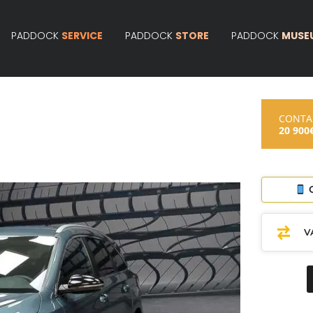
PADDOCK
SERVICE
PADDOCK
STORE
PADDOCK
MUSE
CONT
20 900
C
V