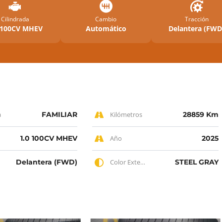
Cilindrada
Cambio
Tracción
 100CV MHEV
Automático
Delantera (FWD
a
FAMILIAR
Kilómetros
28859 Km
1.0 100CV MHEV
Año
2025
Delantera (FWD)
Color Exterior
STEEL GRAY