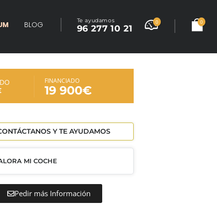
Te ayudamos
0
0
UM
BLOG
96 277 10 21
FINANCIADO
ADO
19 900€
€
ONTÁCTANOS Y TE AYUDAMOS
ALORA MI COCHE
Pedir más Información