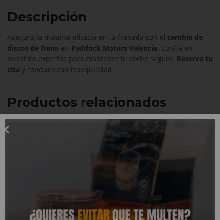
Descripción
Asegura la máxima eficacia en tu frenada con el
cambio de
discos de freno
en
Paddock Motors Valencia
. Confía en
nuestros expertos para mantener tu coche seguro.
Reserva tu
cita
y conduce con tranquilidad.
Productos relacionados