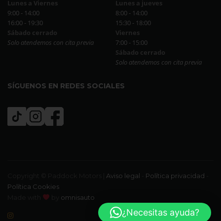
Lunes a Viernes
Lunes a jueves
9:00 - 14:00
8:00 - 14:00
16:00 - 19:30
15:30 - 18:00
Sábado cerrado
Viernes
Solo atendemos con cita previa
7:00 - 15:00
Sábado cerrado
Solo atendemos con cita previa
SÍGUENOS EN REDES SOCIALES
Copyright © Paddock Motors |
Aviso legal
-
Política privacidad
-
Política Cookies
Made with
by
omnisauto
¿Necesitas ayuda?