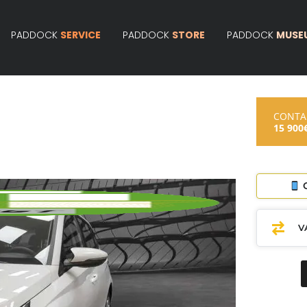
PADDOCK
SERVICE
PADDOCK
STORE
PADDOCK
MUSE
CONT
15 900
C
V