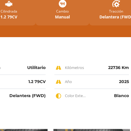
Cilindrada
Cambio
Tracción
1.2 79CV
Manual
Delantera (FWD
a
Utilitario
Kilómetros
22736 Km
1.2 79CV
Año
2025
Delantera (FWD)
Color Exterior
Blanco