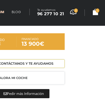
Te ayudamos
0
0
UM
BLOG
96 277 10 21
FINANCIADO
ADO
13 900€
€
ONTÁCTANOS Y TE AYUDAMOS
ALORA MI COCHE
Pedir más Información