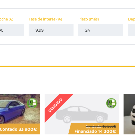
coche
(€)
Tasa de interés
(%)
Plazo
(més)
Dep
VENDIDO
Contado
16 300€
Contado
33 900€
Financiado
14 300€