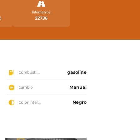
Kilómetros
)
22736
Combustible
gasoline
Cambio
Manual
Color interior
Negro