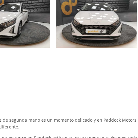
he de segunda mano es un momento delicado y en Paddock Motors 
iferente.
quien entre en Paddock esté en su casa y por eso revisamos cada