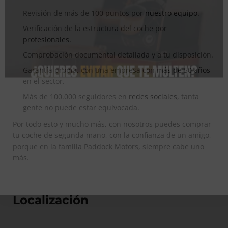
Revisión de más de 100 puntos por
nuestro equipo.
Verificación de la estructura del coche por
profesionales.
Comprobación documental detallada y a tu disposición.
Garantía propia, con una empresa con
más de 50 años
en el sector.
Más de 100.000 seguidores en
redes sociales
, tanta
gente no puede estar equivocada.
Por todo esto y mucho más, con nosotros puedes comprar
tu coche de segunda mano, con la confianza de un amigo,
porque en la familia Paddock Motors, siempre cabe uno
más.
Localización